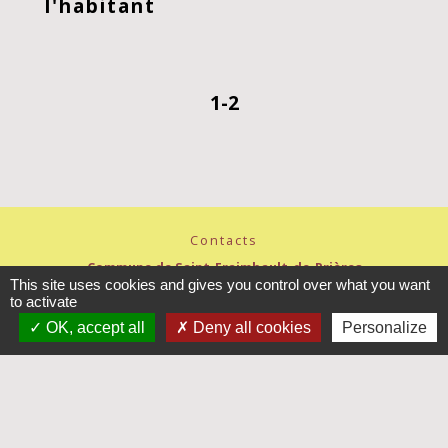
l'habitant
1
-2
Contacts
Commune de Saint-Fraimbault-de-Prières
This site uses cookies and gives you control over what you want
3 place de l'Eglise
to activate
53300 Saint-Fraimbault-de-Prières - FRANCE
+33 2 43 00 87 78
OK, accept all
Deny all cookies
Personalize
Contact par formulaire
Horaires d'ouverture
Lundi : 8h15-12h15
Mardi et jeudi : 8h15-12h15/13h30-18h