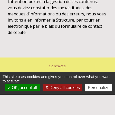
l’attention portée à la gestion de ces contenus,
vous deviez constater des inexactitudes, des
manques d’informations ou des erreurs, nous vous
invitons à en informer la Structure, par courrier
électronique par le biais du formulaire de contact
de ce Site.
Contacts
Commune de Saint-Fraimbault-de-Prières
This site uses cookies and gives you control over what you want
3 place de l'Eglise
to activate
53300 Saint-Fraimbault-de-Prières - FRANCE
+33 2 43 00 87 78
OK, accept all
Deny all cookies
Personalize
Contact par formulaire
Horaires d'ouverture
Lundi : 8h15-12h15