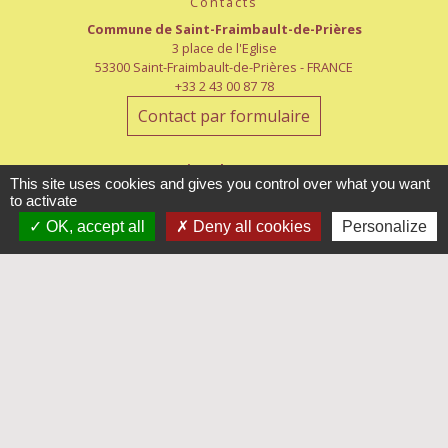
Contacts
Commune de Saint-Fraimbault-de-Prières
3 place de l'Eglise
53300 Saint-Fraimbault-de-Prières - FRANCE
+33 2 43 00 87 78
Contact par formulaire
Horaires d'ouverture
This site uses cookies and gives you control over what you want
Lundi : 8h15-12h15
to activate
Mardi et jeudi : 8h15-12h15/13h30-18h
Mercredi : 8h30-12h/13h30-18h
OK, accept all
Deny all cookies
Personalize
Vendredi : 8h15-12h15
Samedi : 8h30-12h
Liens