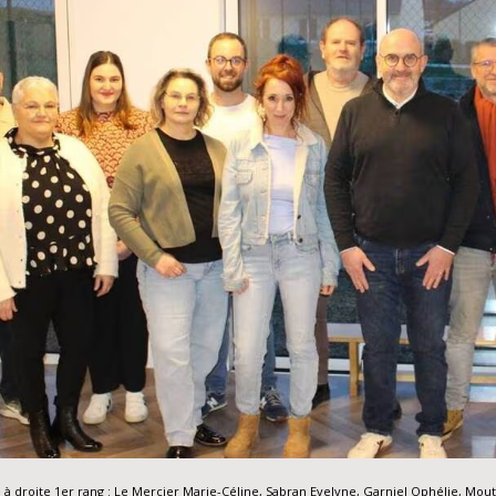
à droite 1er rang : Le Mercier Marie-Céline, Sabran Evelyne, Garniel Ophélie, Moutel