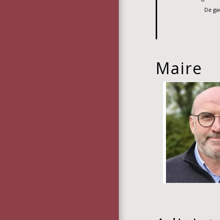
De ga
Maire