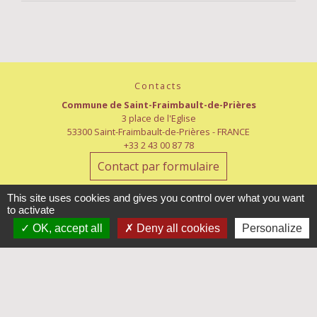
Contacts
Commune de Saint-Fraimbault-de-Prières
3 place de l'Eglise
53300 Saint-Fraimbault-de-Prières - FRANCE
+33 2 43 00 87 78
Contact par formulaire
This site uses cookies and gives you control over what you want
Horaires d'ouverture
to activate
Lundi : 8h15-12h15
OK, accept all
Deny all cookies
Personalize
Mardi et jeudi : 8h15-12h15/13h30-18h
Mercredi : 8h30-12h/13h30-18h
Vendredi : 8h15-12h15
Samedi : 8h30-12h