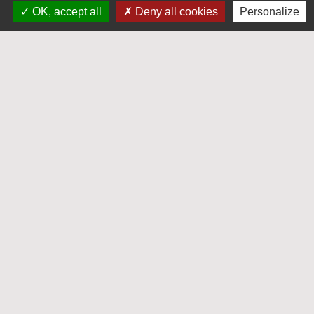
Samedi : 8h30-12h
OK, accept all
Deny all cookies
Personalize
Liens
Mayenne-Communauté
Département de la Mayenne
Préfecture de La Mayenne
Service-public.fr
Mentions légales
-
Politique de confidentialité
-
Accessibilité
-
Plan du site
-
Gestion des cookies