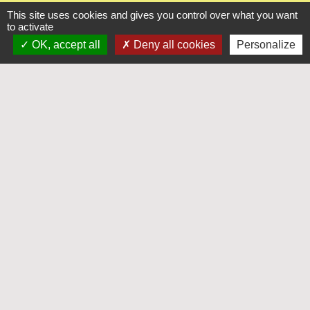
This site uses cookies and gives you control over what you want
to activate
OK, accept all
Deny all cookies
Personalize
Liens
Mayenne-Communauté
Département de la Mayenne
Préfecture de La Mayenne
Service-public.fr
Mentions légales
-
Politique de confidentialité
-
Accessibilité
-
Plan du site
-
Gestion des cookies
Site créé en partenariat avec Réseau des Communes