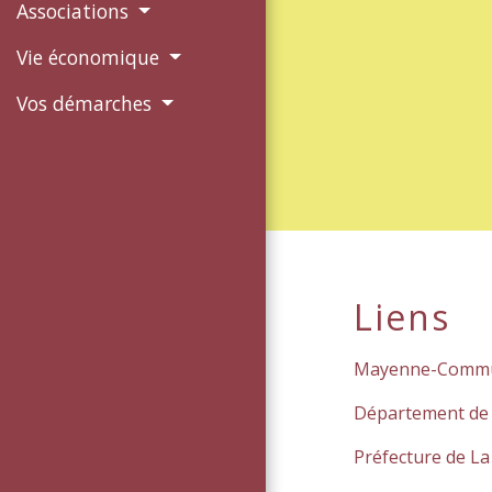
Associations
Vie économique
Vos démarches
Liens
Mayenne-Comm
Département de
Préfecture de L