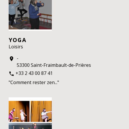
YOGA
Loisirs
-
location_on
53300 Saint-Fraimbault-de-Prières
+33 2 43 00 87 41
phone
"Comment rester zen..."