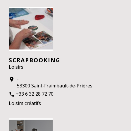
SCRAPBOOKING
Loisirs
-
location_on
53300 Saint-Fraimbault-de-Prières
+33 6 32 28 72 70
phone
Loisirs créatifs