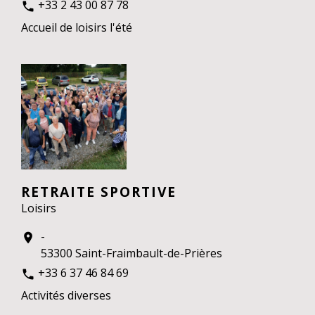
+33 2 43 00 87 78
phone
Accueil de loisirs l'été
RETRAITE SPORTIVE
Loisirs
-
location_on
53300 Saint-Fraimbault-de-Prières
+33 6 37 46 84 69
phone
Activités diverses