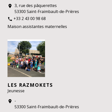
3, rue des pâquerettes
location_on
53300 Saint-Fraimbault-de-Prières
+33 2 43 00 98 68
phone
Maison assistantes maternelles
LES RAZMOKETS
Jeunesse
-
location_on
53300 Saint-Fraimbault-de-Prières