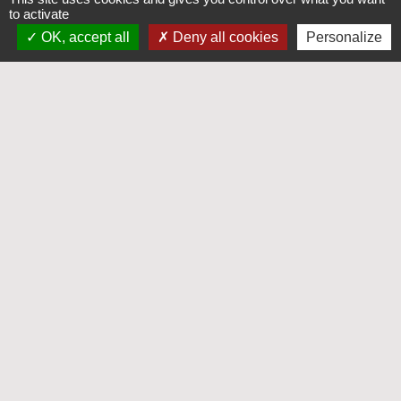
to activate
Commune de Saint-Fraimbault-de-Prières
3 place de l'Eglise
OK, accept all
Deny all cookies
Personalize
53300 Saint-Fraimbault-de-Prières - FRANCE
+33 2 43 00 87 78
Contact par formulaire
Horaires d'ouverture
Lundi : 8h15-12h15
Mardi et jeudi : 8h15-12h15/13h30-18h
Mercredi : 8h30-12h/13h30-18h
Vendredi : 8h15-12h15
Samedi : 8h30-12h
Liens