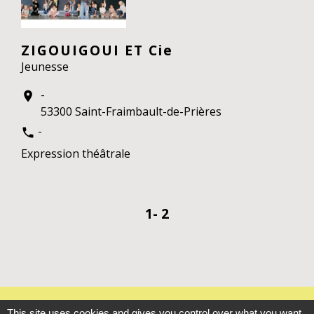
ZIGOUIGOUI ET Cie
Jeunesse
-
location_on
53300 Saint-Fraimbault-de-Prières
-
phone
Expression théâtrale
1
-
2
Contacts
This site uses cookies and gives you control over what you want